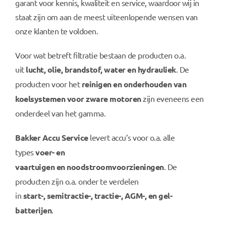
garant voor kennis, kwaliteit en service, waardoor wij in
staat zijn om aan de meest uiteenlopende wensen van
onze klanten te voldoen.
Voor wat betreft filtratie bestaan de producten o.a.
uit
lucht
,
olie
,
brandstof
,
water
en
hydrauliek
. De
producten voor het
reinigen en onderhouden van
koelsystemen voor zware motoren
zijn eveneens een
onderdeel van het gamma.
Bakker Accu Service
levert accu’s voor o.a. alle
types
voer- en
vaartuigen
en
noodstroomvoorzieningen
. De
producten zijn o.a. onder te verdelen
in
start-
,
semitractie-
,
tractie-
,
AGM-
, en
gel-
batterijen
.