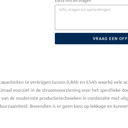
Extra info en vragen
VRAAG EEN OF
apaciteiten te verkrijgen tussen 0,8Ah en 65Ah waarbij vele acc
timaal voorziet in de stroomvoorziening voor het specifieke d
ik van de modernste productietechnieken in combinatie met uitg
uurzaamheid. Bovendien is er geen kans op lekkage en kunnen 