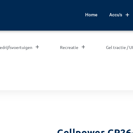
Home
Accu’s
edrijfsvoertuigen
Recreatie
Gel tractie / 
Cellpower CP26