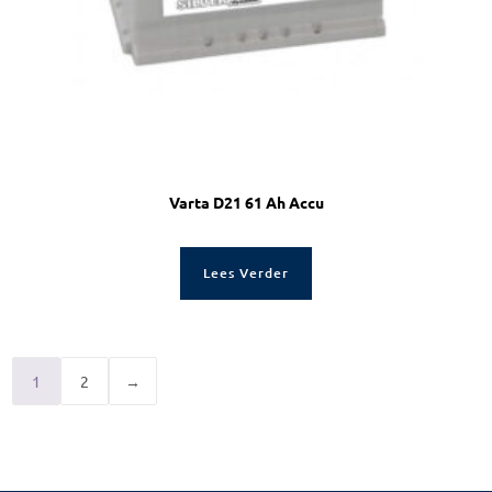
Varta D21 61 Ah Accu
Lees Verder
1
2
→