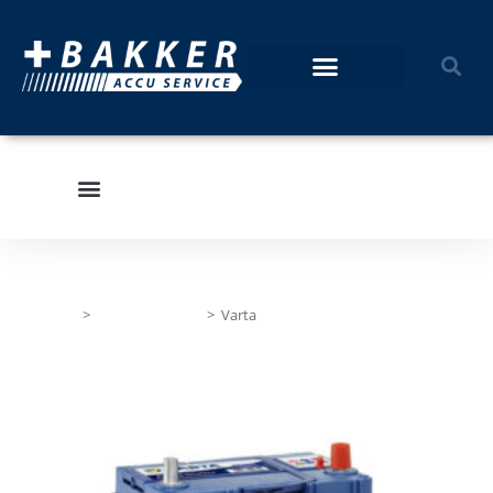
Home
>
Personenauto's
>
Varta