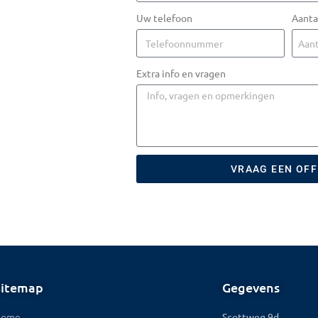
Uw telefoon
Aanta
Extra info en vragen
VRAAG EEN OF
Sitemap
Gegevens
Home
Scottweg 9d