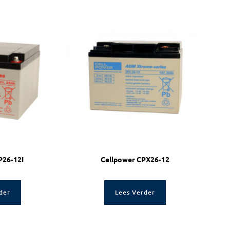
P26-12I
Cellpower CPX26-12
der
Lees Verder