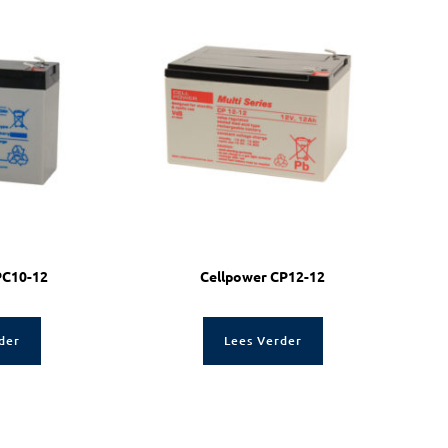
PC10-12
Cellpower CP12-12
der
Lees Verder