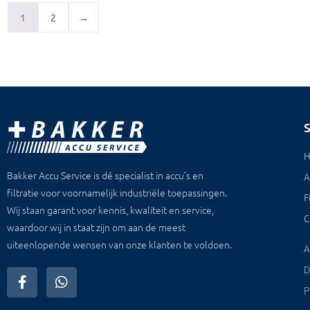
1
2
→
Bakker Accu Service is dé specialist in accu’s en
A
filtratie voor voornamelijk industriële toepassingen.
F
Wij staan garant voor kennis, kwaliteit en service,
C
waardoor wij in staat zijn om aan de meest
uiteenlopende wensen van onze klanten te voldoen.
A
D
P