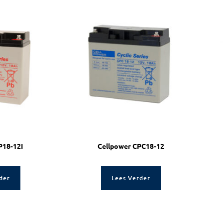
P18-12I
Cellpower CPC18-12
der
Lees Verder