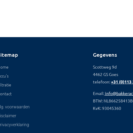
Sitemap
Gegevens
Home
Scottweg 9d
4462 GS Goes
ccu's
telefoon:
+31 (0)113
iltratie
ontact
Email:
info@bakkerac
BTW: NL866258413B
lg. voorwaarden
KvK: 93045360
isclaimer
rivacyverklaring