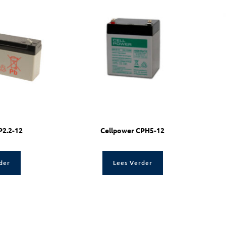
P2.2-12
Cellpower CPH5-12
der
Lees Verder