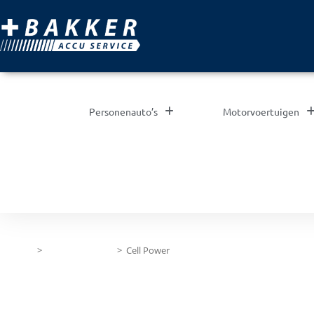
Personenauto’s
Motorvoertuigen
Home
>
Gel tractie / UPS
>
Cell Power