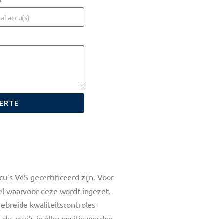
FERTE
u’s VdS gecertificeerd zijn. Voor
oel waarvoor deze wordt ingezet.
ebreide kwaliteitscontroles
de accu’s in elke positie worden