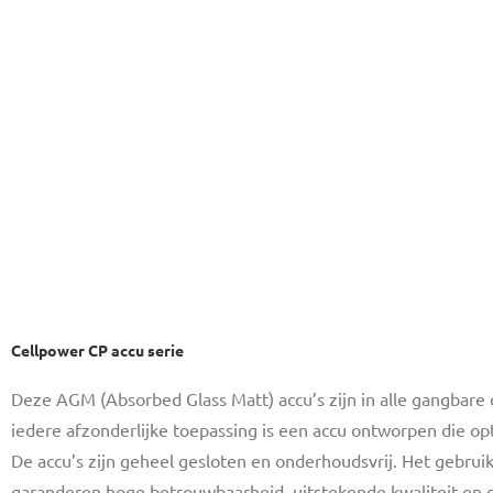
Cellpower CP accu serie
Deze AGM (Absorbed Glass Matt) accu’s zijn in alle gangbare c
iedere afzonderlijke toepassing is een accu ontworpen die op
De accu’s zijn geheel gesloten en onderhoudsvrij. Het gebru
garanderen hoge betrouwbaarheid, uitstekende kwaliteit en d