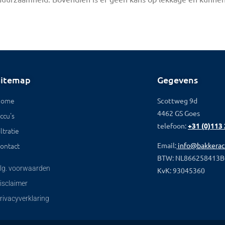
Sitemap
Gegevens
Home
Scottweg 9d
4462 GS Goes
ccu's
telefoon:
+31 (0)113
iltratie
ontact
Email:
info@bakkerac
BTW: NL866258413B
lg. voorwaarden
KvK: 93045360
isclaimer
rivacyverklaring