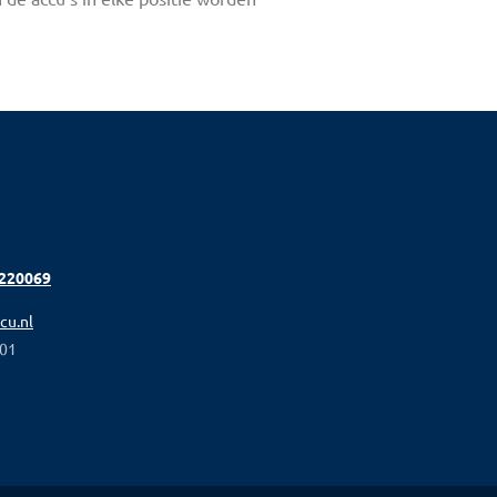
 220069
cu.nl
01