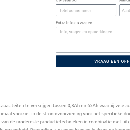
Extra info en vragen
VRAAG EEN OF
apaciteiten te verkrijgen tussen 0,8Ah en 65Ah waarbij vele acc
timaal voorziet in de stroomvoorziening voor het specifieke d
ik van de modernste productietechnieken in combinatie met uitg
uurzaamheid. Bovendien is er geen kans op lekkage en kunnen 