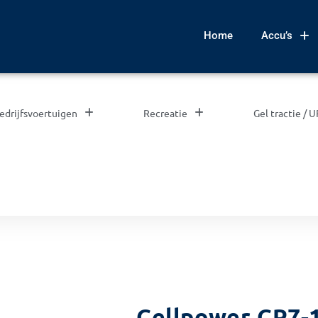
Home
Accu’s
edrijfsvoertuigen
Recreatie
Gel tractie / 
Cellpower CP7-