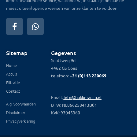
kennis, kwaliteit en service, waardoor wij in staat zijn om aan de
meest uiteenlopende wensen van onze klanten te voldoen.
Sitemap
Gegevens
Scottweg 9d
Home
4462 GS Goes
Accu's
telefoon:
+31 (0)113 220069
Filtratie
Contact
Email:
info@bakkeraccu.nl
Alg. voorwaarden
BTW: NL866258413B01
KvK: 93045360
Disclaimer
Privacyverklaring