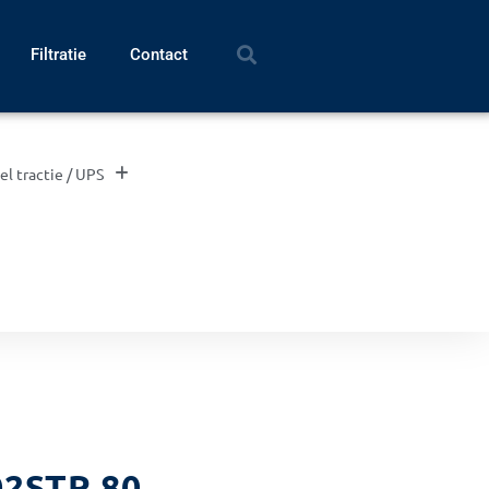
Filtratie
Contact
el tractie / UPS
02STR 80