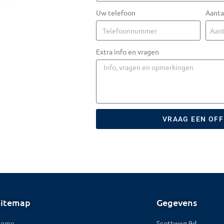
Uw telefoon
Aanta
Extra info en vragen
VRAAG EEN OF
Sitemap
Gegevens
Home
Scottweg 9d