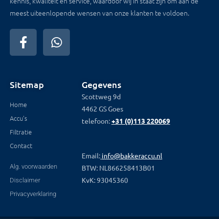
kennis, kwaliteit en service, waardoor wij in staat zijn om aan de
meest uiteenlopende wensen van onze klanten te voldoen.
Sitemap
Gegevens
Scottweg 9d
Home
4462 GS Goes
Accu's
telefoon:
+31 (0)113 220069
Filtratie
Contact
Email:
info@bakkeraccu.nl
Alg. voorwaarden
BTW: NL866258413B01
KvK: 93045360
Disclaimer
Privacyverklaring