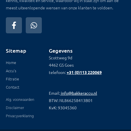
kennis, kwaliteit en service, waardoor wij in staat zijn om aan de
meest uiteenlopende wensen van onze klanten te voldoen.
Sitemap
Gegevens
Scottweg 9d
Home
4462 GS Goes
Accu's
telefoon:
+31 (0)113 220069
Filtratie
Contact
Email:
info@bakkeraccu.nl
Alg. voorwaarden
BTW: NL866258413B01
KvK: 93045360
Disclaimer
Privacyverklaring