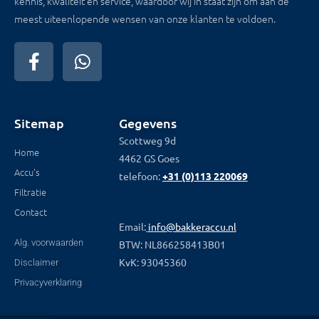
kennis, kwaliteit en service, waardoor wij in staat zijn om aan de
meest uiteenlopende wensen van onze klanten te voldoen.
Sitemap
Gegevens
Scottweg 9d
Home
4462 GS Goes
Accu's
telefoon:
+31 (0)113 220069
Filtratie
Contact
Email:
info@bakkeraccu.nl
Alg. voorwaarden
BTW: NL866258413B01
KvK: 93045360
Disclaimer
Privacyverklaring