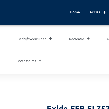
Home
Accu’s
Bedrijfsvoertuigen
Recreatie
G
Accessoires
Exide EFB EL752