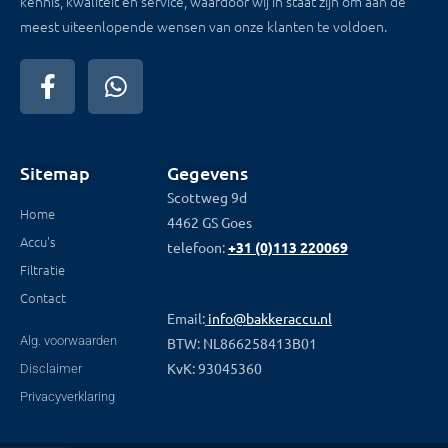
kennis, kwaliteit en service, waardoor wij in staat zijn om aan de
meest uiteenlopende wensen van onze klanten te voldoen.
Sitemap
Gegevens
Scottweg 9d
Home
4462 GS Goes
Accu's
telefoon:
+31 (0)113 220069
Filtratie
Contact
Email:
info@bakkeraccu.nl
Alg. voorwaarden
BTW: NL866258413B01
KvK: 93045360
Disclaimer
Privacyverklaring