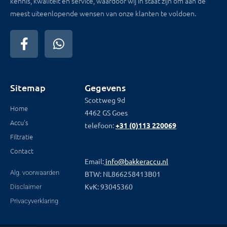
kennis, kwaliteit en service, waardoor wij in staat zijn om aan de
meest uiteenlopende wensen van onze klanten te voldoen.
Sitemap
Gegevens
Scottweg 9d
Home
4462 GS Goes
Accu's
telefoon:
+31 (0)113 220069
Filtratie
Contact
Email:
info@bakkeraccu.nl
Alg. voorwaarden
BTW: NL866258413B01
KvK: 93045360
Disclaimer
Privacyverklaring