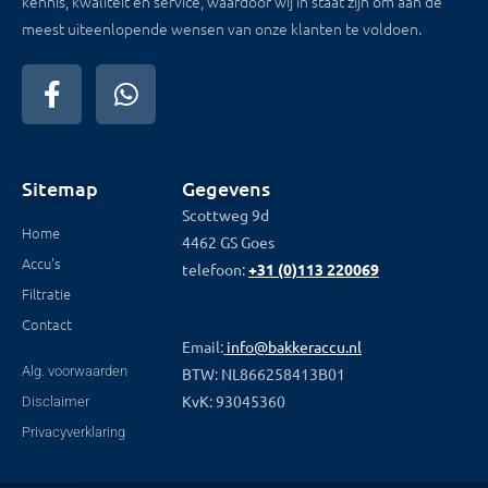
kennis, kwaliteit en service, waardoor wij in staat zijn om aan de
meest uiteenlopende wensen van onze klanten te voldoen.
Sitemap
Gegevens
Scottweg 9d
Home
4462 GS Goes
Accu's
telefoon:
+31 (0)113 220069
Filtratie
Contact
Email:
info@bakkeraccu.nl
Alg. voorwaarden
BTW: NL866258413B01
KvK: 93045360
Disclaimer
Privacyverklaring