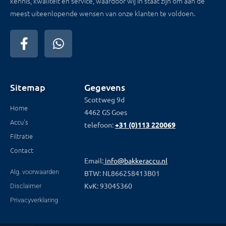
kennis, kwaliteit en service, waardoor wij in staat zijn om aan de
meest uiteenlopende wensen van onze klanten te voldoen.
Sitemap
Gegevens
Scottweg 9d
Home
4462 GS Goes
Accu's
telefoon:
+31 (0)113 220069
Filtratie
Contact
Email:
info@bakkeraccu.nl
Alg. voorwaarden
BTW: NL866258413B01
KvK: 93045360
Disclaimer
Privacyverklaring