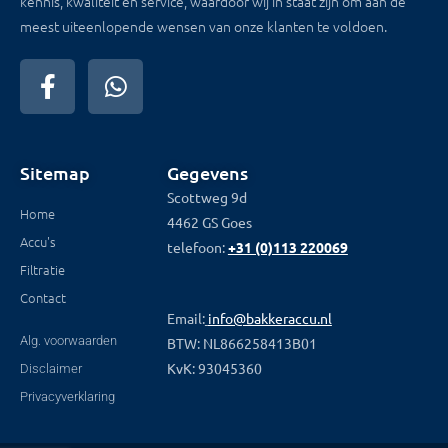
kennis, kwaliteit en service, waardoor wij in staat zijn om aan de
meest uiteenlopende wensen van onze klanten te voldoen.
Sitemap
Gegevens
Scottweg 9d
Home
4462 GS Goes
Accu's
telefoon:
+31 (0)113 220069
Filtratie
Contact
Email:
info@bakkeraccu.nl
Alg. voorwaarden
BTW: NL866258413B01
KvK: 93045360
Disclaimer
Privacyverklaring