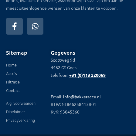
kennis, kwaliteit en service, waardoor wij in staat zijn om aan de
meest uiteenlopende wensen van onze klanten te voldoen.
Sitemap
Gegevens
Scottweg 9d
Home
4462 GS Goes
Accu's
telefoon:
+31 (0)113 220069
Filtratie
Contact
Email:
info@bakkeraccu.nl
Alg. voorwaarden
BTW: NL866258413B01
KvK: 93045360
Disclaimer
Privacyverklaring