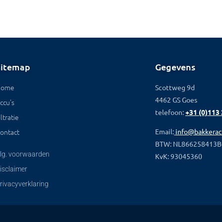
Sitemap
Gegevens
Home
Scottweg 9d
4462 GS Goes
ccu's
telefoon:
+31 (0)113
iltratie
ontact
Email:
info@bakkerac
BTW: NL866258413B
lg. voorwaarden
KvK: 93045360
isclaimer
rivacyverklaring