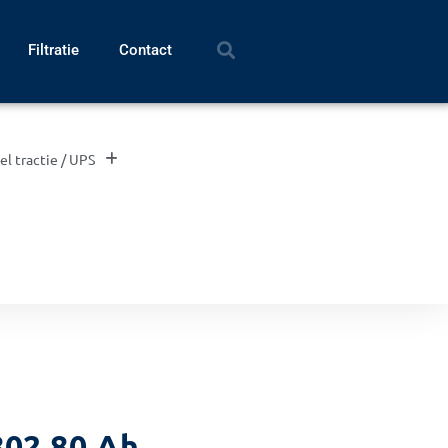
Filtratie
Contact
el tractie / UPS
802 80 Ah