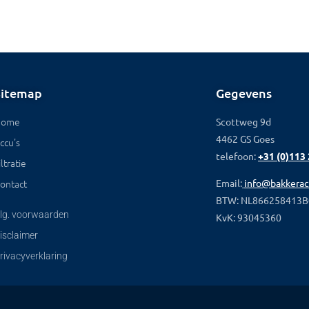
Sitemap
Gegevens
Home
Scottweg 9d
4462 GS Goes
ccu's
telefoon:
+31 (0)113
iltratie
ontact
Email:
info@bakkerac
BTW: NL866258413B
lg. voorwaarden
KvK: 93045360
isclaimer
rivacyverklaring