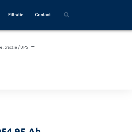
Filtratie
Contact
el tractie / UPS
954 95 Ah