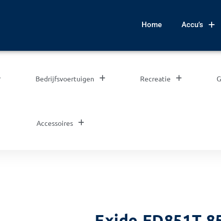
Home
Accu’s
Bedrijfsvoertuigen
Recreatie
G
Accessoires
Exide ED851T 8