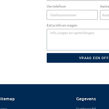
Uw telefoon
Aanta
Extra info en vragen
VRAAG EEN OF
Sitemap
Gegevens
Home
Scottweg 9d