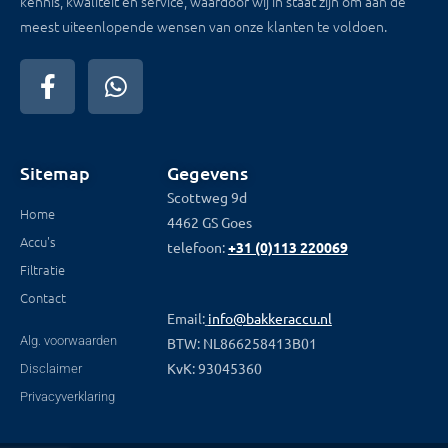
kennis, kwaliteit en service, waardoor wij in staat zijn om aan de
meest uiteenlopende wensen van onze klanten te voldoen.
Sitemap
Gegevens
Scottweg 9d
Home
4462 GS Goes
Accu's
telefoon:
+31 (0)113 220069
Filtratie
Contact
Email:
info@bakkeraccu.nl
Alg. voorwaarden
BTW: NL866258413B01
KvK: 93045360
Disclaimer
Privacyverklaring