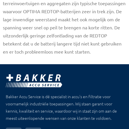
terreinvoertuigen en aggregaten zijn typische toepassingen
waarvoor OPTIMA REDTOP-batterijen zeer in trek zijn. De
lage inwendige weerstand maakt het ook mogelijk om de
spanning weer snel op peil te brengen na korte ritten. De
uitzonderlijk geringe zelfontlading van de REDTOP
betekent dat u de batterij langere tijd niet kunt gebruiken
en er toch probleemloos mee kunt starten.
Bakker Accu Service is dé specialist in accu’s en filtratie voor
voornamelijk industriële toepassingen. Wij staan garant voor
kennis, kwaliteit en service, waardoor wij in staat zijn om aan de
meest uiteenlopende wensen van onze klanten te voldoen.