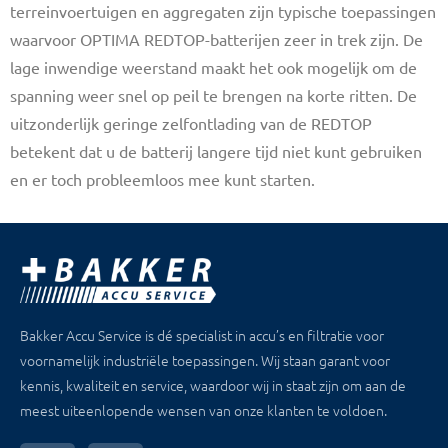
terreinvoertuigen en aggregaten zijn typische toepassingen
waarvoor OPTIMA REDTOP-batterijen zeer in trek zijn. De
lage inwendige weerstand maakt het ook mogelijk om de
spanning weer snel op peil te brengen na korte ritten. De
uitzonderlijk geringe zelfontlading van de REDTOP
betekent dat u de batterij langere tijd niet kunt gebruiken
en er toch probleemloos mee kunt starten.
Bakker Accu Service is dé specialist in accu’s en filtratie voor
voornamelijk industriële toepassingen. Wij staan garant voor
kennis, kwaliteit en service, waardoor wij in staat zijn om aan de
meest uiteenlopende wensen van onze klanten te voldoen.