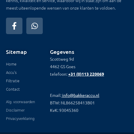
kennis, kwaliteit en service, waardoor wij in staat zijn om aan de
meest uiteenlopende wensen van onze klanten te voldoen.
Sitemap
Gegevens
Scottweg 9d
Home
4462 GS Goes
Accu's
telefoon:
+31 (0)113 220069
Filtratie
Contact
Email:
info@bakkeraccu.nl
Alg. voorwaarden
BTW: NL866258413B01
KvK: 93045360
Disclaimer
Privacyverklaring