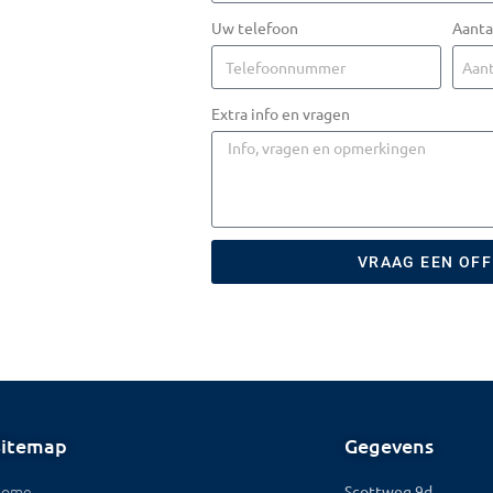
Uw telefoon
Aanta
Extra info en vragen
VRAAG EEN OF
Sitemap
Gegevens
Home
Scottweg 9d