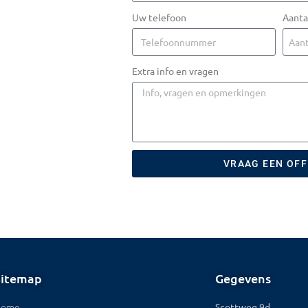
Uw telefoon
Aanta
Extra info en vragen
VRAAG EEN OF
Sitemap
Gegevens
Home
Scottweg 9d