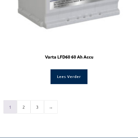
Varta LFD60 60 Ah Accu
Lees Verder
1
2
3
→